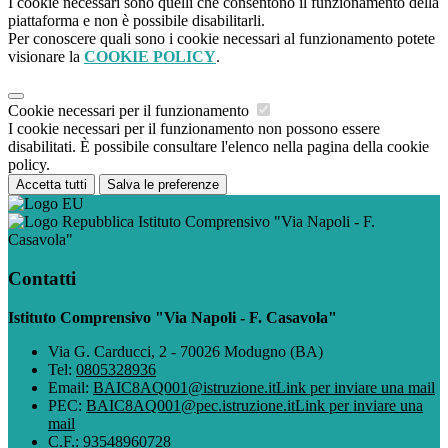
I cookie necessari sono quelli che consentono il funzionamento della
piattaforma e non è possibile disabilitarli.
Per conoscere quali sono i cookie necessari al funzionamento potete
visionare la
COOKIE POLICY
.
Cookie necessari per il funzionamento
I cookie necessari per il funzionamento non possono essere
disabilitati. È possibile consultare l'elenco nella pagina della cookie
policy.
Accetta tutti
Salva le preferenze
Istituto Comprensivo "Via Napoli - F.
Casavola"
Contatti
Istituto Comprensivo "Via Napoli - F. Casavola"
Via G. Carducci, 2 - 70026 Modugno (BA)
Tel:
0805328936
Email:
BAIC8AQ001@istruzione.it
Link per inviare una mail
PEC:
BAIC8AQ001@pec.istruzione.it
Link per inviare una
mail
C.F.: 93548960728