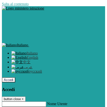
Salta al contenuto
Italiano
Italiano
English
中文
عربى
русский
Accedi
Accedi
button close
×
Nome Utente