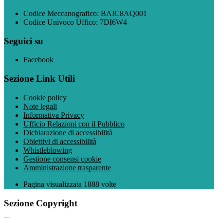
Codice Meccanografico: BAIC8AQ001
Codice Univoco Uffico: 7DI6W4
Seguici su
Facebook
Sezione Link Utili
Cookie policy
Note legali
Informativa Privacy
Ufficio Relazioni con il Pubblico
Dichiarazione di accessibilità
Obiettivi di accessibilità
Whistleblowing
Gestione consensi cookie
Amministrazione trasparente
Pagina visualizzata
1888
volte
Sezione Copyright