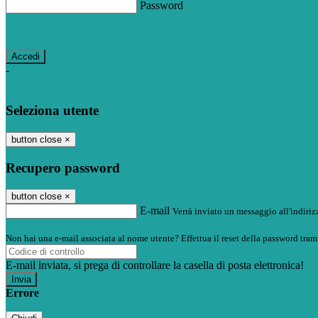
Password
Password dimenticata?
-
Entra con SPID
Entra con CIE
Seleziona utente
button close
×
Recupero password
button close
×
E-mail
Verrà inviato un messaggio all'indirizz
Non hai una e-mail associata al nome utente? Effettua il reset della password tram
E-mail inviata, si prega di controllare la casella di posta elettronica!
Errore