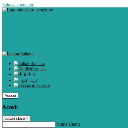
Salta al contenuto
Italiano
Italiano
English
中文
عربى
русский
Accedi
Accedi
button close
×
Nome Utente