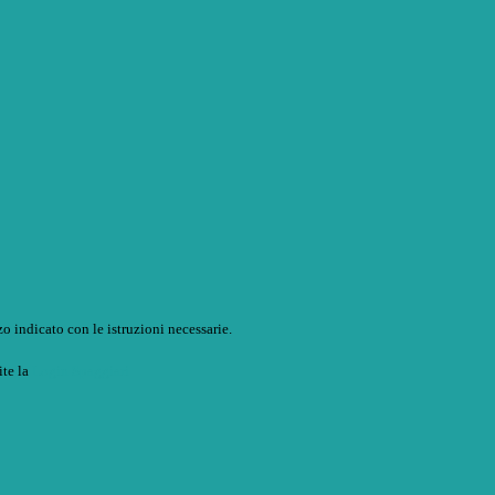
o indicato con le istruzioni necessarie.
ite la
Login Spaggiari