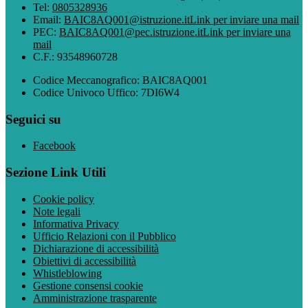
Tel:
0805328936
Email:
BAIC8AQ001@istruzione.it
Link per inviare una mail
PEC:
BAIC8AQ001@pec.istruzione.it
Link per inviare una
mail
C.F.: 93548960728
Codice Meccanografico: BAIC8AQ001
Codice Univoco Uffico: 7DI6W4
Seguici su
Facebook
Sezione Link Utili
Cookie policy
Note legali
Informativa Privacy
Ufficio Relazioni con il Pubblico
Dichiarazione di accessibilità
Obiettivi di accessibilità
Whistleblowing
Gestione consensi cookie
Amministrazione trasparente