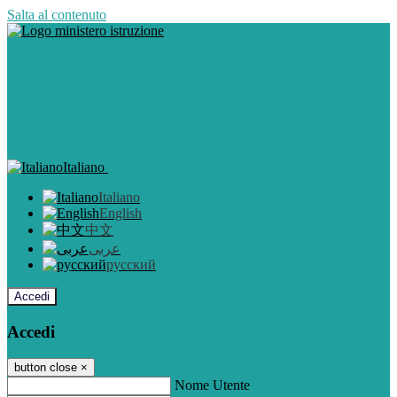
Salta al contenuto
Italiano
Italiano
English
中文
عربى
русский
Accedi
Accedi
button close
×
Nome Utente