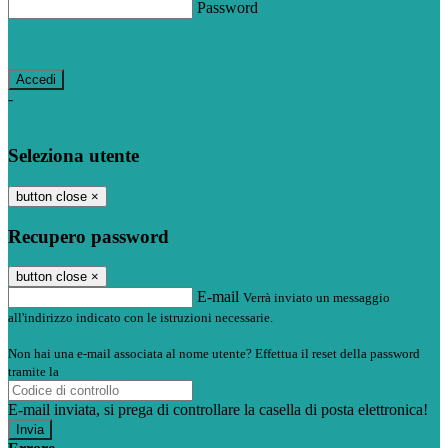
Password
Password dimenticata?
-
Entra con SPID
Entra con CIE
Seleziona utente
button close
×
Recupero password
button close
×
E-mail
Verrà inviato un messaggio
all'indirizzo indicato con le istruzioni necessarie.
Non hai una e-mail associata al nome utente? Effettua il reset della password
tramite la
Login Spaggiari
E-mail inviata, si prega di controllare la casella di posta elettronica!