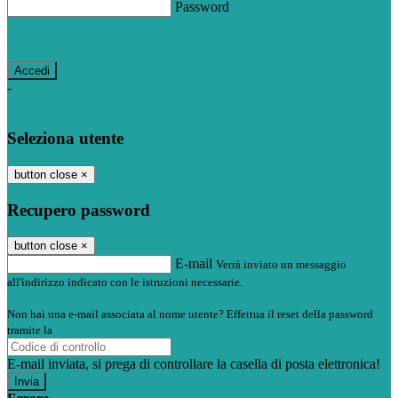
Password
Password dimenticata?
-
Entra con SPID
Entra con CIE
Seleziona utente
button close
×
Recupero password
button close
×
E-mail
Verrà inviato un messaggio
all'indirizzo indicato con le istruzioni necessarie.
Non hai una e-mail associata al nome utente? Effettua il reset della password
tramite la
Login Spaggiari
E-mail inviata, si prega di controllare la casella di posta elettronica!