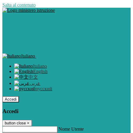
Salta al contenuto
Italiano
Italiano
English
中文
عربى
русский
Accedi
Accedi
button close
×
Nome Utente