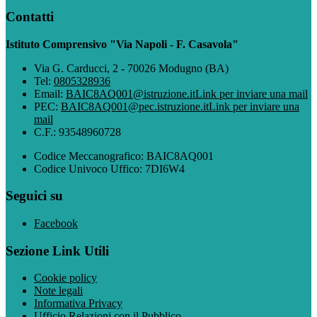
Contatti
Istituto Comprensivo "Via Napoli - F. Casavola"
Via G. Carducci, 2 - 70026 Modugno (BA)
Tel:
0805328936
Email:
BAIC8AQ001@istruzione.it
Link per inviare una mail
PEC:
BAIC8AQ001@pec.istruzione.it
Link per inviare una
mail
C.F.: 93548960728
Codice Meccanografico: BAIC8AQ001
Codice Univoco Uffico: 7DI6W4
Seguici su
Facebook
Sezione Link Utili
Cookie policy
Note legali
Informativa Privacy
Ufficio Relazioni con il Pubblico