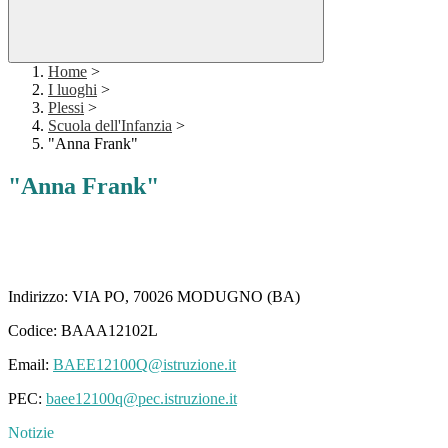
Home
>
I luoghi
>
Plessi
>
Scuola dell'Infanzia
>
"Anna Frank"
"Anna Frank"
Indirizzo:
VIA PO, 70026 MODUGNO (BA)
Codice: BAAA12102L
Email:
BAEE12100Q@istruzione.it
PEC:
baee12100q@pec.istruzione.it
Notizie