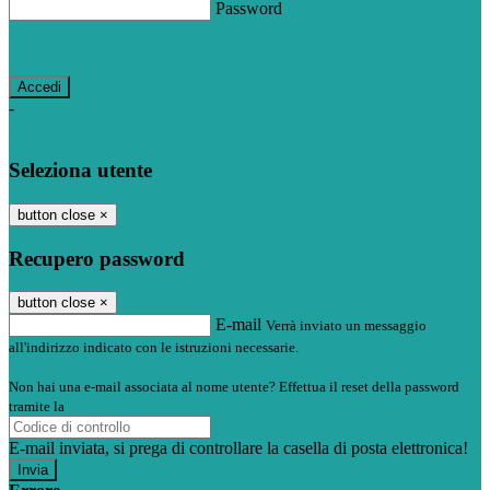
Password
Password dimenticata?
-
Entra con SPID
Entra con CIE
Seleziona utente
button close
×
Recupero password
button close
×
E-mail
Verrà inviato un messaggio
all'indirizzo indicato con le istruzioni necessarie.
Non hai una e-mail associata al nome utente? Effettua il reset della password
tramite la
Login Spaggiari
E-mail inviata, si prega di controllare la casella di posta elettronica!