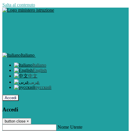
Salta al contenuto
Italiano
Italiano
English
中文
عربى
русский
Accedi
Accedi
button close
×
Nome Utente