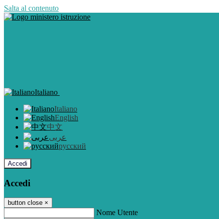
Salta al contenuto
Italiano
Italiano
English
中文
عربى
русский
Accedi
Accedi
button close
×
Nome Utente