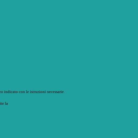
o indicato con le istruzioni necessarie.
ite la
Login Spaggiari