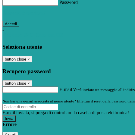
Password
Password dimenticata?
-
Entra con SPID
Entra con CIE
Seleziona utente
button close
×
Recupero password
button close
×
E-mail
Verrà inviato un messaggio all'indirizz
Non hai una e-mail associata al nome utente? Effettua il reset della password tram
E-mail inviata, si prega di controllare la casella di posta elettronica!
Errore