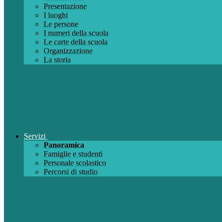
Presentazione
I luoghi
Le persone
I numeri della scuola
Le carte della scuola
Organizzazione
La storia
Servizi
Panoramica
Famiglie e studenti
Personale scolastico
Percorsi di studio