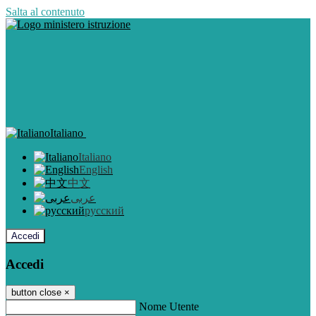
Salta al contenuto
Italiano
Italiano
English
中文
عربى
русский
Accedi
Accedi
button close
×
Nome Utente