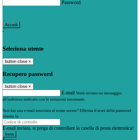
Password
Password dimenticata?
-
Entra con SPID
Entra con CIE
Seleziona utente
button close
×
Recupero password
button close
×
E-mail
Verrà inviato un messaggio
all'indirizzo indicato con le istruzioni necessarie.
Non hai una e-mail associata al nome utente? Effettua il reset della password
tramite la
Login Spaggiari
E-mail inviata, si prega di controllare la casella di posta elettronica!