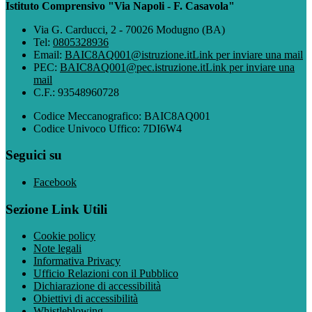
Istituto Comprensivo "Via Napoli - F. Casavola"
Via G. Carducci, 2 - 70026 Modugno (BA)
Tel:
0805328936
Email:
BAIC8AQ001@istruzione.it
Link per inviare una mail
PEC:
BAIC8AQ001@pec.istruzione.it
Link per inviare una
mail
C.F.: 93548960728
Codice Meccanografico: BAIC8AQ001
Codice Univoco Uffico: 7DI6W4
Seguici su
Facebook
Sezione Link Utili
Cookie policy
Note legali
Informativa Privacy
Ufficio Relazioni con il Pubblico
Dichiarazione di accessibilità
Obiettivi di accessibilità
Whistleblowing