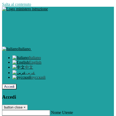
Salta al contenuto
Italiano
Italiano
English
中文
عربى
русский
Accedi
Accedi
button close
×
Nome Utente