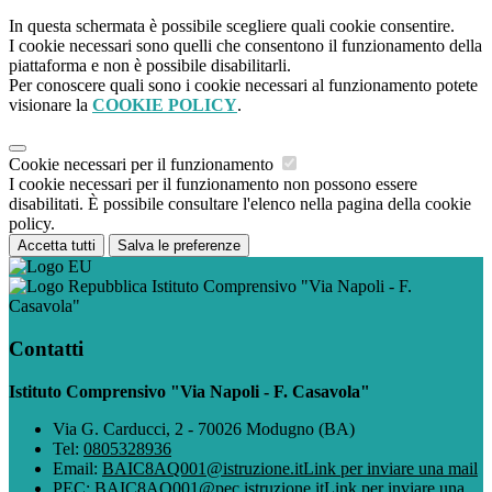
In questa schermata è possibile scegliere quali cookie consentire.
I cookie necessari sono quelli che consentono il funzionamento della
piattaforma e non è possibile disabilitarli.
Per conoscere quali sono i cookie necessari al funzionamento potete
visionare la
COOKIE POLICY
.
Cookie necessari per il funzionamento
I cookie necessari per il funzionamento non possono essere
disabilitati. È possibile consultare l'elenco nella pagina della cookie
policy.
Accetta tutti
Salva le preferenze
Istituto Comprensivo "Via Napoli - F.
Casavola"
Contatti
Istituto Comprensivo "Via Napoli - F. Casavola"
Via G. Carducci, 2 - 70026 Modugno (BA)
Tel:
0805328936
Email:
BAIC8AQ001@istruzione.it
Link per inviare una mail
PEC:
BAIC8AQ001@pec.istruzione.it
Link per inviare una