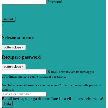
Password
Password dimenticata?
-
Entra con SPID
Entra con CIE
Seleziona utente
button close
×
Recupero password
button close
×
E-mail
Verrà inviato un messaggio
all'indirizzo indicato con le istruzioni necessarie.
Non hai una e-mail associata al nome utente? Effettua il reset della password
tramite la
Login Spaggiari
E-mail inviata, si prega di controllare la casella di posta elettronica!