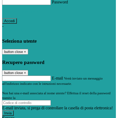
Password
Password dimenticata?
-
Entra con SPID
Entra con CIE
Seleziona utente
button close
×
Recupero password
button close
×
E-mail
Verrà inviato un messaggio
all'indirizzo indicato con le istruzioni necessarie.
Non hai una e-mail associata al nome utente? Effettua il reset della password
tramite la
Login Spaggiari
E-mail inviata, si prega di controllare la casella di posta elettronica!