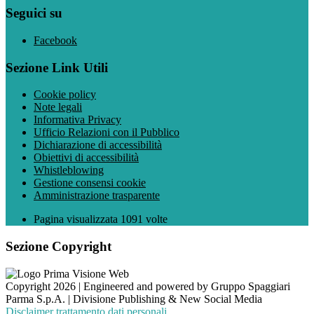
Seguici su
Facebook
Sezione Link Utili
Cookie policy
Note legali
Informativa Privacy
Ufficio Relazioni con il Pubblico
Dichiarazione di accessibilità
Obiettivi di accessibilità
Whistleblowing
Gestione consensi cookie
Amministrazione trasparente
Pagina visualizzata
1091
volte
Sezione Copyright
Copyright 2026 | Engineered and powered by Gruppo Spaggiari
Parma S.p.A. | Divisione Publishing & New Social Media
Disclaimer trattamento dati personali