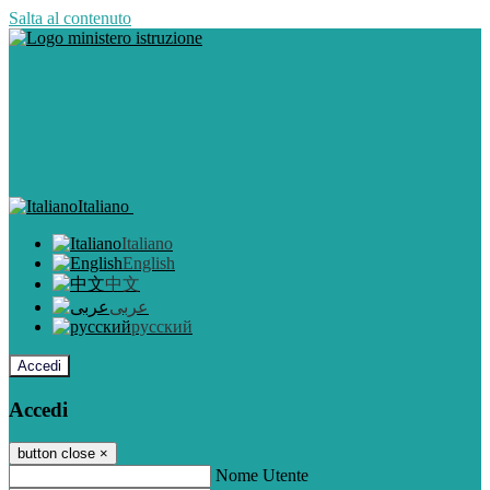
Salta al contenuto
Italiano
Italiano
English
中文
عربى
русский
Accedi
Accedi
button close
×
Nome Utente