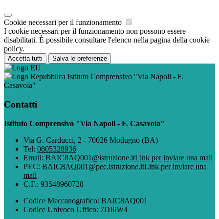
Cookie necessari per il funzionamento
I cookie necessari per il funzionamento non possono essere
disabilitati. È possibile consultare l'elenco nella pagina della cookie
policy.
Accetta tutti
Salva le preferenze
Istituto Comprensivo "Via Napoli - F.
Casavola"
Contatti
Istituto Comprensivo "Via Napoli - F. Casavola"
Via G. Carducci, 2 - 70026 Modugno (BA)
Tel:
0805328936
Email:
BAIC8AQ001@istruzione.it
Link per inviare una mail
PEC:
BAIC8AQ001@pec.istruzione.it
Link per inviare una
mail
C.F.: 93548960728
Codice Meccanografico: BAIC8AQ001
Codice Univoco Uffico: 7DI6W4