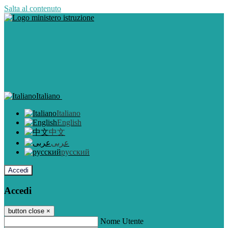
Salta al contenuto
Italiano
Italiano
English
中文
عربى
русский
Accedi
Accedi
button close
×
Nome Utente