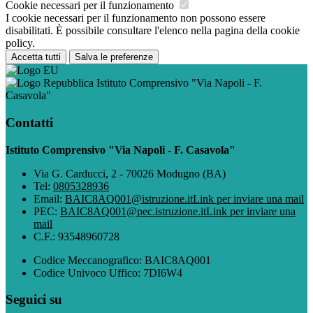
Cookie necessari per il funzionamento
I cookie necessari per il funzionamento non possono essere
disabilitati. È possibile consultare l'elenco nella pagina della cookie
policy.
Accetta tutti
Salva le preferenze
Istituto Comprensivo "Via Napoli - F.
Casavola"
Contatti
Istituto Comprensivo "Via Napoli - F. Casavola"
Via G. Carducci, 2 - 70026 Modugno (BA)
Tel:
0805328936
Email:
BAIC8AQ001@istruzione.it
Link per inviare una mail
PEC:
BAIC8AQ001@pec.istruzione.it
Link per inviare una
mail
C.F.: 93548960728
Codice Meccanografico: BAIC8AQ001
Codice Univoco Uffico: 7DI6W4
Seguici su