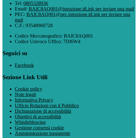
Tel:
0805328936
Email:
BAIC8AQ001@istruzione.it
Link per inviare una mail
PEC:
BAIC8AQ001@pec.istruzione.it
Link per inviare una
mail
C.F.: 93548960728
Codice Meccanografico: BAIC8AQ001
Codice Univoco Uffico: 7DI6W4
Seguici su
Facebook
Sezione Link Utili
Cookie policy
Note legali
Informativa Privacy
Ufficio Relazioni con il Pubblico
Dichiarazione di accessibilità
Obiettivi di accessibilità
Whistleblowing
Gestione consensi cookie
Amministrazione trasparente