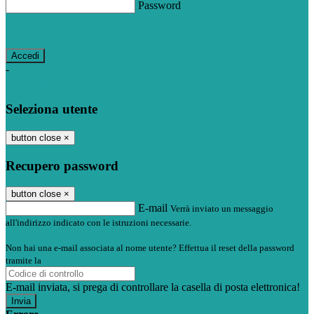
Password
Password dimenticata?
-
Entra con SPID
Entra con CIE
Seleziona utente
button close
×
Recupero password
button close
×
E-mail
Verrà inviato un messaggio
all'indirizzo indicato con le istruzioni necessarie.
Non hai una e-mail associata al nome utente? Effettua il reset della password
tramite la
Login Spaggiari
E-mail inviata, si prega di controllare la casella di posta elettronica!