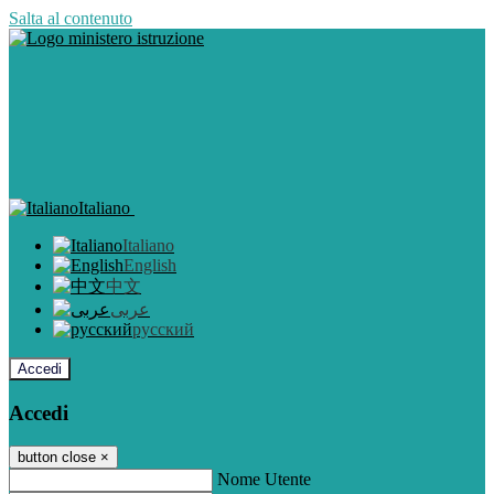
Salta al contenuto
Italiano
Italiano
English
中文
عربى
русский
Accedi
Accedi
button close
×
Nome Utente