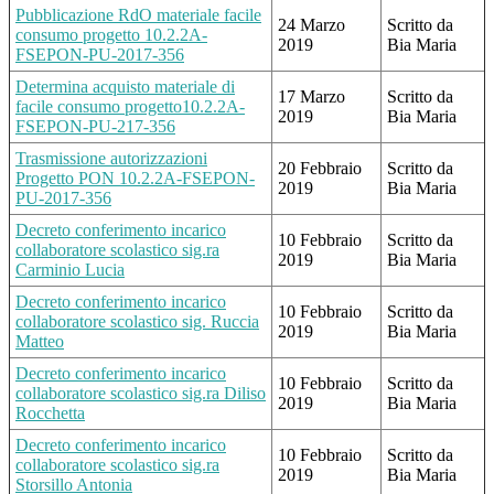
Pubblicazione RdO materiale facile
24 Marzo
Scritto da
consumo progetto 10.2.2A-
2019
Bia Maria
FSEPON-PU-2017-356
Determina acquisto materiale di
17 Marzo
Scritto da
facile consumo progetto10.2.2A-
2019
Bia Maria
FSEPON-PU-217-356
Trasmissione autorizzazioni
20 Febbraio
Scritto da
Progetto PON 10.2.2A-FSEPON-
2019
Bia Maria
PU-2017-356
Decreto conferimento incarico
10 Febbraio
Scritto da
collaboratore scolastico sig.ra
2019
Bia Maria
Carminio Lucia
Decreto conferimento incarico
10 Febbraio
Scritto da
collaboratore scolastico sig. Ruccia
2019
Bia Maria
Matteo
Decreto conferimento incarico
10 Febbraio
Scritto da
collaboratore scolastico sig.ra Diliso
2019
Bia Maria
Rocchetta
Decreto conferimento incarico
10 Febbraio
Scritto da
collaboratore scolastico sig.ra
2019
Bia Maria
Storsillo Antonia