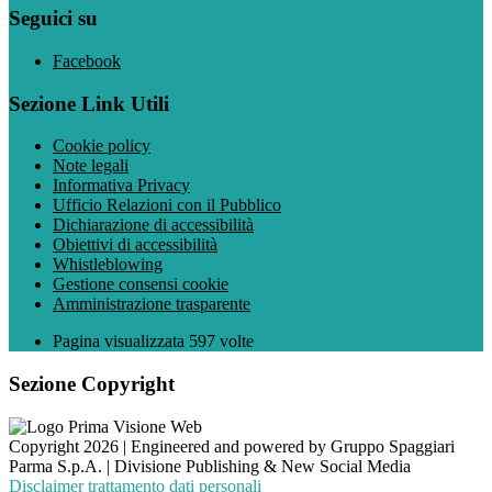
Seguici su
Facebook
Sezione Link Utili
Cookie policy
Note legali
Informativa Privacy
Ufficio Relazioni con il Pubblico
Dichiarazione di accessibilità
Obiettivi di accessibilità
Whistleblowing
Gestione consensi cookie
Amministrazione trasparente
Pagina visualizzata
597
volte
Sezione Copyright
Copyright 2026 | Engineered and powered by Gruppo Spaggiari
Parma S.p.A. | Divisione Publishing & New Social Media
Disclaimer trattamento dati personali