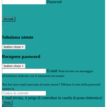
Password
Password dimenticata?
-
Entra con SPID
Entra con CIE
Seleziona utente
button close
×
Recupero password
button close
×
E-mail
Verrà inviato un messaggio
all'indirizzo indicato con le istruzioni necessarie.
Non hai una e-mail associata al nome utente? Effettua il reset della password
tramite la
Login Spaggiari
E-mail inviata, si prega di controllare la casella di posta elettronica!