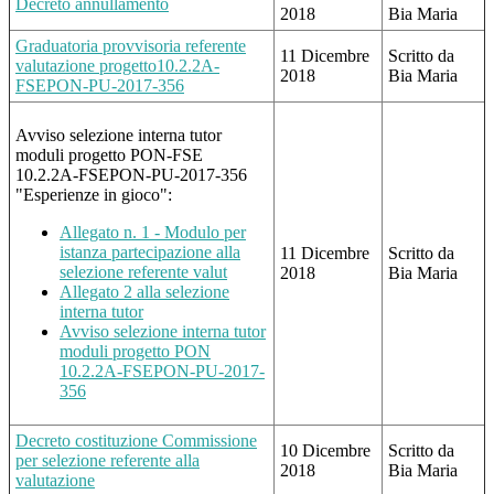
Decreto annullamento
2018
Bia Maria
Graduatoria provvisoria referente
11 Dicembre
Scritto da
valutazione progetto10.2.2A-
2018
Bia Maria
FSEPON-PU-2017-356
Avviso selezione interna tutor
moduli progetto PON-FSE
10.2.2A-FSEPON-PU-2017-356
"Esperienze in gioco":
Allegato n. 1 - Modulo per
istanza partecipazione alla
11 Dicembre
Scritto da
selezione referente valut
2018
Bia Maria
Allegato 2 alla selezione
interna tutor
Avviso selezione interna tutor
moduli progetto PON
10.2.2A-FSEPON-PU-2017-
356
Decreto costituzione Commissione
10 Dicembre
Scritto da
per selezione referente alla
2018
Bia Maria
valutazione