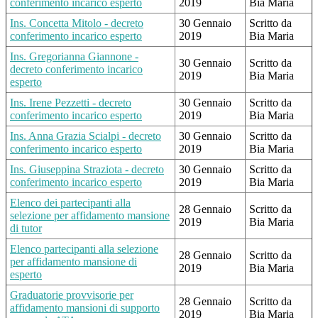
conferimento incarico esperto
2019
Bia Maria
Ins. Concetta Mitolo - decreto
30 Gennaio
Scritto da
conferimento incarico esperto
2019
Bia Maria
Ins. Gregorianna Giannone -
30 Gennaio
Scritto da
decreto conferimento incarico
2019
Bia Maria
esperto
Ins. Irene Pezzetti - decreto
30 Gennaio
Scritto da
conferimento incarico esperto
2019
Bia Maria
Ins. Anna Grazia Scialpi - decreto
30 Gennaio
Scritto da
conferimento incarico esperto
2019
Bia Maria
Ins. Giuseppina Straziota - decreto
30 Gennaio
Scritto da
conferimento incarico esperto
2019
Bia Maria
Elenco dei partecipanti alla
28 Gennaio
Scritto da
selezione per affidamento mansione
2019
Bia Maria
di tutor
Elenco partecipanti alla selezione
28 Gennaio
Scritto da
per affidamento mansione di
2019
Bia Maria
esperto
Graduatorie provvisorie per
28 Gennaio
Scritto da
affidamento mansioni di supporto
2019
Bia Maria