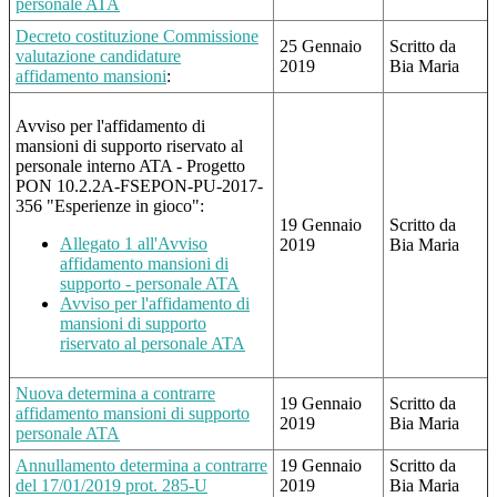
personale ATA
Decreto costituzione Commissione
25 Gennaio
Scritto da
valutazione candidature
2019
Bia Maria
affidamento mansioni
:
Avviso per l'affidamento di
mansioni di supporto riservato al
personale interno ATA - Progetto
PON 10.2.2A-FSEPON-PU-2017-
356 "Esperienze in gioco":
19 Gennaio
Scritto da
Allegato 1 all'Avviso
2019
Bia Maria
affidamento mansioni di
supporto - personale ATA
Avviso per l'affidamento di
mansioni di supporto
riservato al personale ATA
Nuova determina a contrarre
19 Gennaio
Scritto da
affidamento mansioni di supporto
2019
Bia Maria
personale ATA
Annullamento determina a contrarre
19 Gennaio
Scritto da
del 17/01/2019 prot. 285-U
2019
Bia Maria