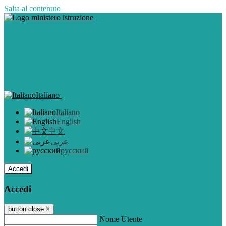
Salta al contenuto
Italiano
Italiano
English
中文
عربى
русский
Accedi
Accedi
button close
×
Nome Utente