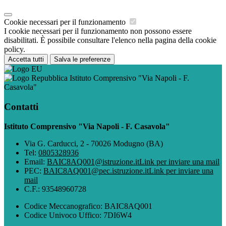
Cookie necessari per il funzionamento
I cookie necessari per il funzionamento non possono essere
disabilitati. È possibile consultare l'elenco nella pagina della cookie
policy.
Accetta tutti
Salva le preferenze
Istituto Comprensivo "Via Napoli - F.
Casavola"
Contatti
Istituto Comprensivo "Via Napoli - F. Casavola"
Via G. Carducci, 2 - 70026 Modugno (BA)
Tel:
0805328936
Email:
BAIC8AQ001@istruzione.it
Link per inviare una mail
PEC:
BAIC8AQ001@pec.istruzione.it
Link per inviare una
mail
C.F.: 93548960728
Codice Meccanografico: BAIC8AQ001
Codice Univoco Uffico: 7DI6W4