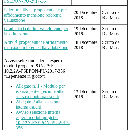
FSEPON-PU-2\'17-35
Ulteriori attività propedeutiche per
20 Dicembre
Scritto da
affi
damento
mansione referente
2018
Bia Maria
valutazione
Graduatoria definitiva referente per
19 Dicembre
Scritto da
la valutazione
2018
Bia Maria
Attività propedeutiche affidamento
18 Dicembre
Scritto da
mansione referente alla valutazione
2018
Bia Maria
Avviso selezione interna esperti
moduli progetto PON-FSE
10.2.2A-FSEPON-PU-2017-356
"Esperienze in gioco":
Allegato n. 1 - Modulo per
istanza partecipazione alla
13 Dicembre
Scritto da
selezione interna esperti
2018
Bia Maria
Allegato 2 alla selezione
interna esperti
Avviso selezione interna
esperti moduli progetto
10.2.2A-FSEPON-PU-2017-
356