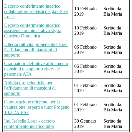
Decreto conferimento incarico
10 Febbraio
Scritto da
collaboratore scolastico sig.ra Stea
2019
Bia Maria
Lucia
Decreto conferimento incarico
10 Febbraio
Scritto da
assistente amministrativo sig.ra
2019
Bia Maria
Corriero Domenica
Ulteriori attività propedeutiche per
06 Febbraio
Scritto da
l\'affidamento di mansioni di
2019
Bia Maria
supporto
Graduatorie definitive affidamento
06 Febbraio
Scritto da
mansioni di supporto riservate
2019
Bia Maria
personale ATA
Attività propedeutiche per
01 Febbraio
Scritto da
l'affidamento di mansioni di
2019
Bia Maria
supporto
Convocazione referente per la
01 Febbraio
Scritto da
valutazione, esperti e tutor Progetto
2019
Bia Maria
10.2.2A-FSE
Ins. Isabella Loria - decreto
30 Gennaio
Scritto da
conferimento incarico tutor
2019
Bia Maria