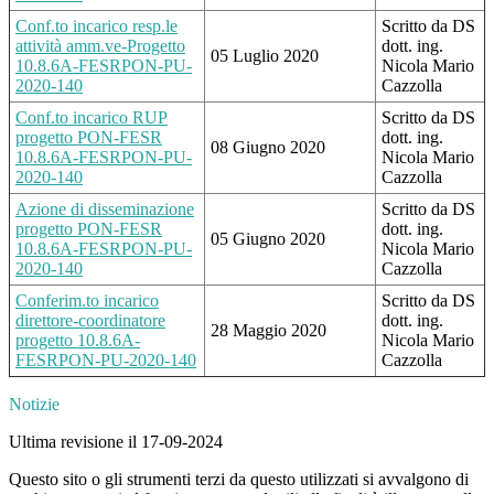
Conf.to incarico resp.le
Scritto da DS
attività amm.ve-Progetto
dott. ing.
05 Luglio 2020
10.8.6A-FESRPON-PU-
Nicola Mario
2020-140
Cazzolla
Conf.to incarico RUP
Scritto da DS
progetto PON-FESR
dott. ing.
08 Giugno 2020
10.8.6A-FESRPON-PU-
Nicola Mario
2020-140
Cazzolla
Azione di disseminazione
Scritto da DS
progetto PON-FESR
dott. ing.
05 Giugno 2020
10.8.6A-FESRPON-PU-
Nicola Mario
2020-140
Cazzolla
Conferim.to incarico
Scritto da DS
direttore-coordinatore
dott. ing.
28 Maggio 2020
progetto 10.8.6A-
Nicola Mario
FESRPON-PU-2020-140
Cazzolla
Notizie
Ultima revisione il 17-09-2024
Questo sito o gli strumenti terzi da questo utilizzati si avvalgono di