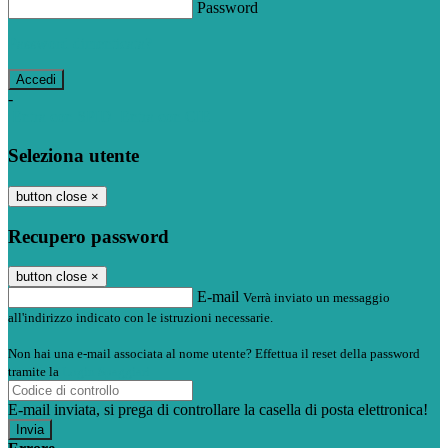
Password
Password dimenticata?
-
Entra con SPID
Entra con CIE
Seleziona utente
button close
×
Recupero password
button close
×
E-mail
Verrà inviato un messaggio
all'indirizzo indicato con le istruzioni necessarie.
Non hai una e-mail associata al nome utente? Effettua il reset della password
tramite la
Login Spaggiari
E-mail inviata, si prega di controllare la casella di posta elettronica!