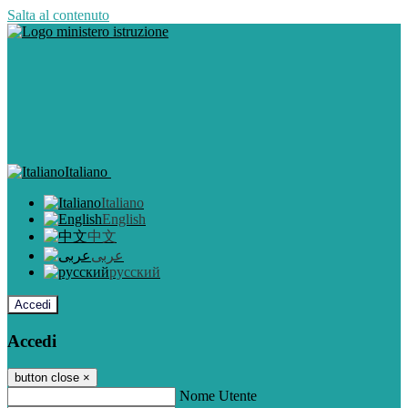
Salta al contenuto
Italiano
Italiano
English
中文
عربى
русский
Accedi
Accedi
button close
×
Nome Utente