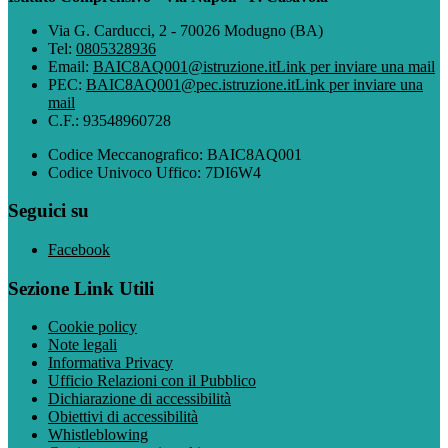
Via G. Carducci, 2 - 70026 Modugno (BA)
Tel:
0805328936
Email:
BAIC8AQ001@istruzione.it
Link per inviare una mail
PEC:
BAIC8AQ001@pec.istruzione.it
Link per inviare una
mail
C.F.: 93548960728
Codice Meccanografico: BAIC8AQ001
Codice Univoco Uffico: 7DI6W4
Seguici su
Facebook
Sezione Link Utili
Cookie policy
Note legali
Informativa Privacy
Ufficio Relazioni con il Pubblico
Dichiarazione di accessibilità
Obiettivi di accessibilità
Whistleblowing