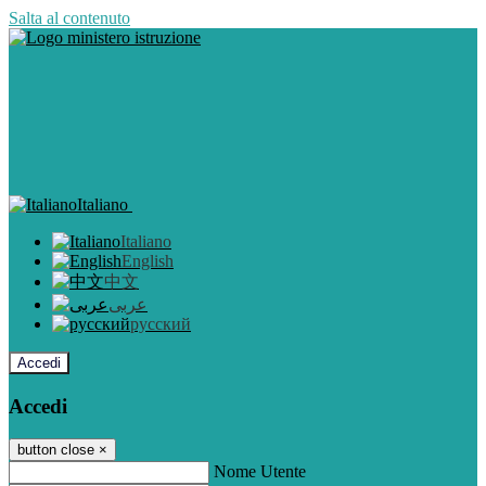
Salta al contenuto
Italiano
Italiano
English
中文
عربى
русский
Accedi
Accedi
button close
×
Nome Utente