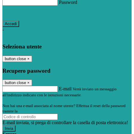
Password
Password dimenticata?
-
Entra con SPID
Entra con CIE
Seleziona utente
button close
×
Recupero password
button close
×
E-mail
Verrà inviato un messaggio
all'indirizzo indicato con le istruzioni necessarie.
Non hai una e-mail associata al nome utente? Effettua il reset della password
tramite la
Login Spaggiari
E-mail inviata, si prega di controllare la casella di posta elettronica!