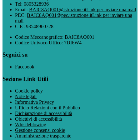
Tel:
0805328936
Email:
BAIC8AQ001@istruzione.it
Link per inviare una mail
PEC:
BAIC8AQ001@pec.istruzione.it
Link per inviare una
mail
C.F.: 93548960728
Codice Meccanografico: BAIC8AQ001
Codice Univoco Uffico: 7DI6W4
Seguici su
Facebook
Sezione Link Utili
Cookie policy
Note legali
Informativa Privacy
Ufficio Relazioni con il Pubblico
Dichiarazione di accessibilità
Obiettivi di accessibilità
Whistleblowing
Gestione consensi cookie
Amministrazione trasparente