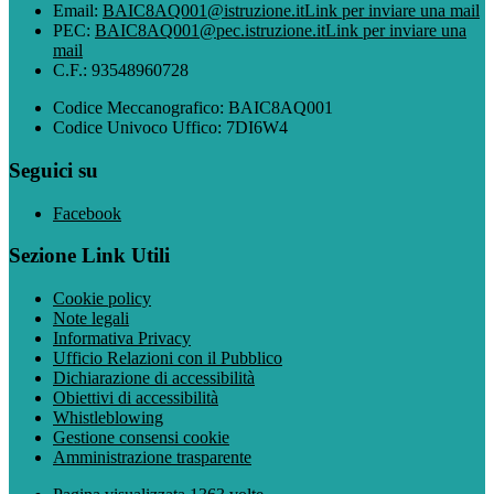
Email:
BAIC8AQ001@istruzione.it
Link per inviare una mail
PEC:
BAIC8AQ001@pec.istruzione.it
Link per inviare una
mail
C.F.: 93548960728
Codice Meccanografico: BAIC8AQ001
Codice Univoco Uffico: 7DI6W4
Seguici su
Facebook
Sezione Link Utili
Cookie policy
Note legali
Informativa Privacy
Ufficio Relazioni con il Pubblico
Dichiarazione di accessibilità
Obiettivi di accessibilità
Whistleblowing
Gestione consensi cookie
Amministrazione trasparente