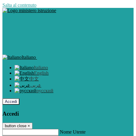
Salta al contenuto
Italiano
Italiano
English
中文
عربى
русский
Accedi
Accedi
button close
×
Nome Utente