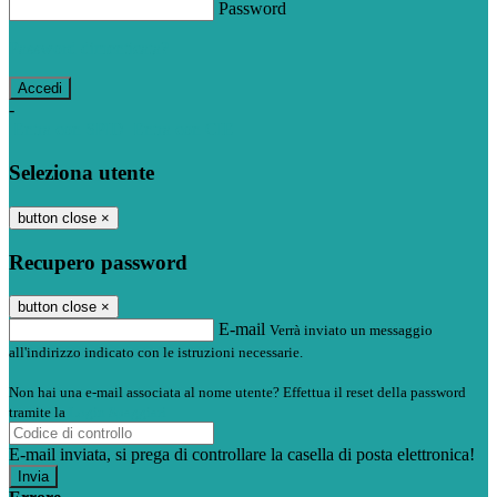
Password
Password dimenticata?
-
Entra con SPID
Entra con CIE
Seleziona utente
button close
×
Recupero password
button close
×
E-mail
Verrà inviato un messaggio
all'indirizzo indicato con le istruzioni necessarie.
Non hai una e-mail associata al nome utente? Effettua il reset della password
tramite la
Login Spaggiari
E-mail inviata, si prega di controllare la casella di posta elettronica!