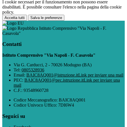
I cookie necessari per il funzionamento non possono essere
disabilitati. È possibile consultare l'elenco nella pagina della cookie
policy.
Accetta tutti
Salva le preferenze
Istituto Comprensivo "Via Napoli - F.
Casavola"
Contatti
Istituto Comprensivo "Via Napoli - F. Casavola"
Via G. Carducci, 2 - 70026 Modugno (BA)
Tel:
0805328936
Email:
BAIC8AQ001@istruzione.it
Link per inviare una mail
PEC:
BAIC8AQ001@pec.istruzione.it
Link per inviare una
mail
C.F.: 93548960728
Codice Meccanografico: BAIC8AQ001
Codice Univoco Uffico: 7DI6W4
Seguici su