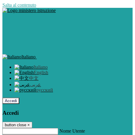
Salta al contenuto
Italiano
Italiano
English
中文
عربى
русский
Accedi
Accedi
button close
×
Nome Utente