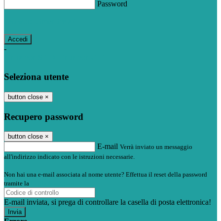
Password
Password dimenticata?
-
Entra con SPID
Entra con CIE
Seleziona utente
button close
×
Recupero password
button close
×
E-mail
Verrà inviato un messaggio
all'indirizzo indicato con le istruzioni necessarie.
Non hai una e-mail associata al nome utente? Effettua il reset della password
tramite la
Login Spaggiari
E-mail inviata, si prega di controllare la casella di posta elettronica!