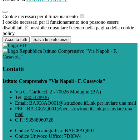
Cookie necessari per il funzionamento
I cookie necessari per il funzionamento non possono essere
disabilitati. È possibile consultare l'elenco nella pagina della cookie
policy.
Accetta tutti
Salva le preferenze
Istituto Comprensivo "Via Napoli - F.
Casavola"
Contatti
Istituto Comprensivo "Via Napoli - F. Casavola"
Via G. Carducci, 2 - 70026 Modugno (BA)
Tel:
0805328936
Email:
BAIC8AQ001@istruzione.it
Link per inviare una mail
PEC:
BAIC8AQ001@pec.istruzione.it
Link per inviare una
mail
C.F.: 93548960728
Codice Meccanografico: BAIC8AQ001
Codice Univoco Uffico: 7DI6W4