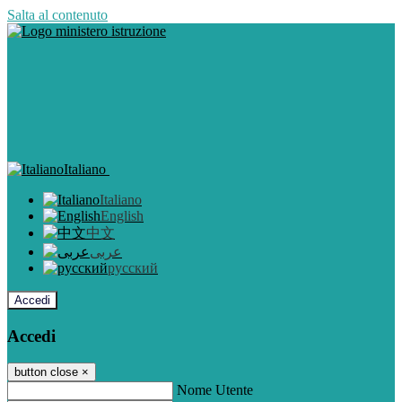
Salta al contenuto
Italiano
Italiano
English
中文
عربى
русский
Accedi
Accedi
button close
×
Nome Utente