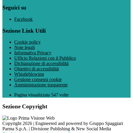
Seguici su
Facebook
Sezione Link Utili
Cookie policy
Note legali
Informativa Privacy
Ufficio Relazioni con il Pubblico
Dichiarazione di accessibilità
Obiettivi di accessibilità
Whistleblowing
Gestione consensi cookie
Amministrazione trasparente
Pagina visualizzata
547
volte
Sezione Copyright
Copyright 2026 | Engineered and powered by Gruppo Spaggiari
Parma S.p.A. | Divisione Publishing & New Social Media