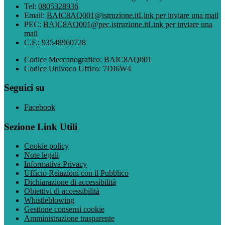
Tel:
0805328936
Email:
BAIC8AQ001@istruzione.it
Link per inviare una mail
PEC:
BAIC8AQ001@pec.istruzione.it
Link per inviare una
mail
C.F.: 93548960728
Codice Meccanografico: BAIC8AQ001
Codice Univoco Uffico: 7DI6W4
Seguici su
Facebook
Sezione Link Utili
Cookie policy
Note legali
Informativa Privacy
Ufficio Relazioni con il Pubblico
Dichiarazione di accessibilità
Obiettivi di accessibilità
Whistleblowing
Gestione consensi cookie
Amministrazione trasparente