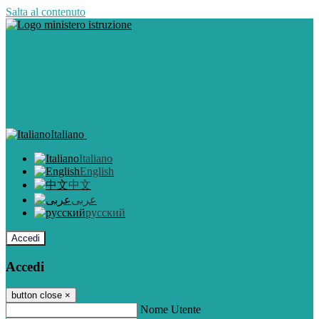
Salta al contenuto
Italiano
Italiano
English
中文
عربى
русский
Accedi
Accedi
button close
×
Nome Utente