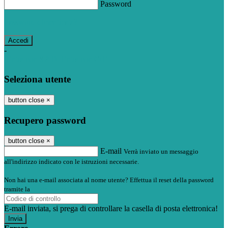
Password
Password dimenticata?
-
Entra con SPID
Entra con CIE
Seleziona utente
button close
×
Recupero password
button close
×
E-mail
Verrà inviato un messaggio
all'indirizzo indicato con le istruzioni necessarie.
Non hai una e-mail associata al nome utente? Effettua il reset della password
tramite la
Login Spaggiari
E-mail inviata, si prega di controllare la casella di posta elettronica!