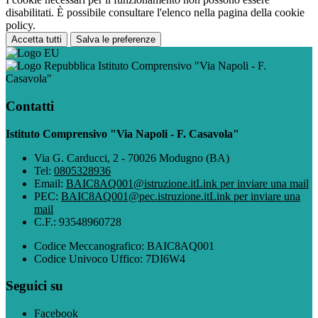
disabilitati. È possibile consultare l'elenco nella pagina della cookie
policy.
Accetta tutti
Salva le preferenze
Istituto Comprensivo "Via Napoli - F.
Casavola"
Contatti
Istituto Comprensivo "Via Napoli - F. Casavola"
Via G. Carducci, 2 - 70026 Modugno (BA)
Tel:
0805328936
Email:
BAIC8AQ001@istruzione.it
Link per inviare una mail
PEC:
BAIC8AQ001@pec.istruzione.it
Link per inviare una
mail
C.F.: 93548960728
Codice Meccanografico: BAIC8AQ001
Codice Univoco Uffico: 7DI6W4
Seguici su
Facebook