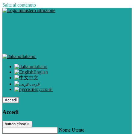
Salta al contenuto
Italiano
Italiano
English
中文
عربى
русский
Accedi
Accedi
button close
×
Nome Utente