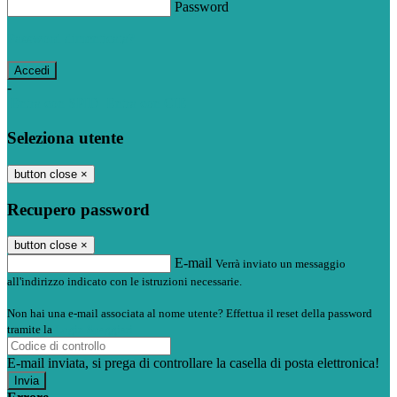
Password
Password dimenticata?
-
Entra con SPID
Entra con CIE
Seleziona utente
button close
×
Recupero password
button close
×
E-mail
Verrà inviato un messaggio
all'indirizzo indicato con le istruzioni necessarie.
Non hai una e-mail associata al nome utente? Effettua il reset della password
tramite la
Login Spaggiari
E-mail inviata, si prega di controllare la casella di posta elettronica!