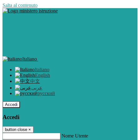
Salta al contenuto
Italiano
Italiano
English
中文
عربى
русский
Accedi
Accedi
button close
×
Nome Utente