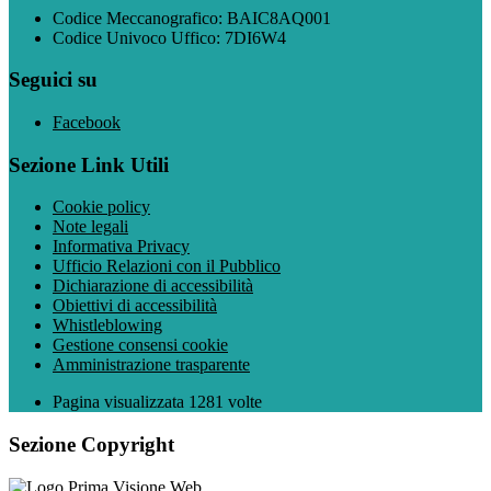
Codice Meccanografico: BAIC8AQ001
Codice Univoco Uffico: 7DI6W4
Seguici su
Facebook
Sezione Link Utili
Cookie policy
Note legali
Informativa Privacy
Ufficio Relazioni con il Pubblico
Dichiarazione di accessibilità
Obiettivi di accessibilità
Whistleblowing
Gestione consensi cookie
Amministrazione trasparente
Pagina visualizzata
1281
volte
Sezione Copyright