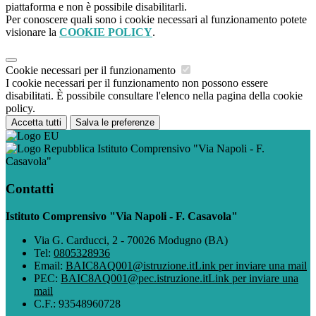
piattaforma e non è possibile disabilitarli.
Per conoscere quali sono i cookie necessari al funzionamento potete
visionare la
COOKIE POLICY
.
Cookie necessari per il funzionamento
I cookie necessari per il funzionamento non possono essere
disabilitati. È possibile consultare l'elenco nella pagina della cookie
policy.
Accetta tutti
Salva le preferenze
Istituto Comprensivo "Via Napoli - F.
Casavola"
Contatti
Istituto Comprensivo "Via Napoli - F. Casavola"
Via G. Carducci, 2 - 70026 Modugno (BA)
Tel:
0805328936
Email:
BAIC8AQ001@istruzione.it
Link per inviare una mail
PEC:
BAIC8AQ001@pec.istruzione.it
Link per inviare una
mail
C.F.: 93548960728