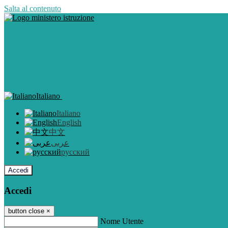
Salta al contenuto
Italiano
Italiano
English
中文
عربى
русский
Accedi
Accedi
button close
×
Nome Utente