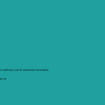
o indicato con le istruzioni necessarie.
ite la
Login Spaggiari