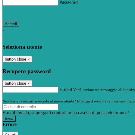
Password
Password dimenticata?
-
Entra con SPID
Entra con CIE
Seleziona utente
button close
×
Recupero password
button close
×
E-mail
Verrà inviato un messaggio all'indirizz
Non hai una e-mail associata al nome utente? Effettua il reset della password tram
E-mail inviata, si prega di controllare la casella di posta elettronica!
Errore