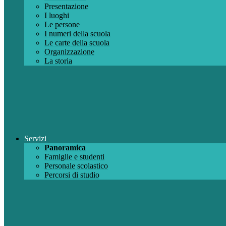
Presentazione
I luoghi
Le persone
I numeri della scuola
Le carte della scuola
Organizzazione
La storia
Servizi
Panoramica
Famiglie e studenti
Personale scolastico
Percorsi di studio