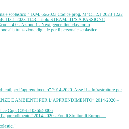
personale scolastico " D.M. 66/2023 Codice prog. M4C1I2.1-2023-1222
o M4C1I3.1-2023-1143- Titolo STEAM...IT'S A PASSION!!
 Scuola 4.0 - Azione 1 - Next generation classroom
one alla transizione digitale per il personale scolastico
ti per l’apprendimento” 2014-2020. Asse II – Infrastrutture per
E E AMBIENTI PER L’APPRENDIMENTO” 2014-2020 –
odice Cup: C39J21036640006
r l’apprendimento” 2014-2020 - Fondi Strutturali Europei –
olastici”