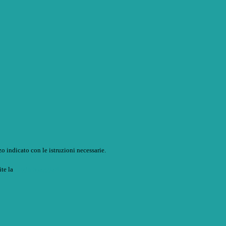
o indicato con le istruzioni necessarie.
ite la
Login Spaggiari