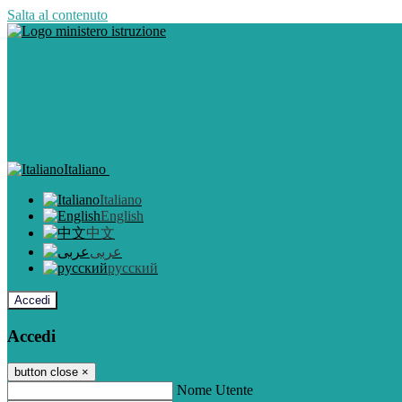
Salta al contenuto
Italiano
Italiano
English
中文
عربى
русский
Accedi
Accedi
button close
×
Nome Utente