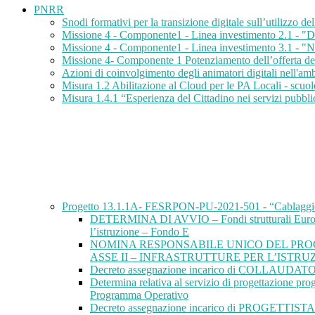
PNRR
Snodi formativi per la transizione digitale sull’utilizzo d
Missione 4 - Componente1 - Linea investimento 2.1 - "Did
Missione 4 - Componente1 - Linea investimento 3.1 -
Missione 4- Componente 1 Potenziamento dell’offerta dei s
Azioni di coinvolgimento degli animatori digitali nell'ambi
Misura 1.2 Abilitazione al Cloud per le PA Locali - s
Misura 1.4.1 “Esperienza del Cittadino nei servizi pubbl
Progetto 13.1.1A- FESRPON-PU-2021-501 - “Cablaggio stru
DETERMINA DI AVVIO – Fondi strutturali Europei 
l’istruzione – Fondo E
NOMINA RESPONSABILE UNICO DEL PROC
ASSE II – INFRASTRUTTURE PER L’ISTRU
Decreto assegnazione incarico di COLLAUDATOR
Determina relativa al servizio di progettazione p
Programma Operativo
Decreto assegnazione incarico di PROGETTISTA Azio