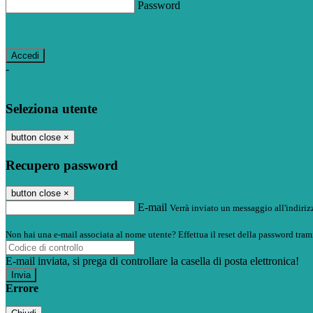
Password
Password dimenticata?
-
Entra con SPID
Entra con CIE
Seleziona utente
button close
×
Recupero password
button close
×
E-mail
Verrà inviato un messaggio all'indirizz
Non hai una e-mail associata al nome utente? Effettua il reset della password tram
E-mail inviata, si prega di controllare la casella di posta elettronica!
Errore