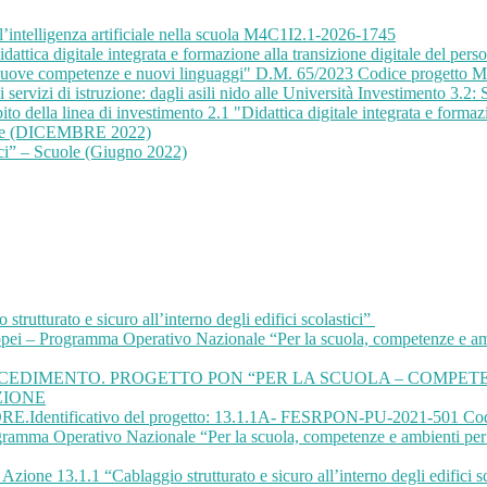
ell’intelligenza artificiale nella scuola M4C1I2.1-2026-1745
attica digitale integrata e formazione alla transizione digitale del 
 "Nuove competenze e nuovi linguaggi" D.M. 65/2023 Codice progett
ervizi di istruzione: dagli asili nido alle Università Investimento 3.2:
to della linea di investimento 2.1 "Didattica digitale integrata e formazi
cuole (DICEMBRE 2022)
ici” – Scuole (Giugno 2022)
tturato e sicuro all’interno degli edifici scolastici”
– Programma Operativo Nazionale “Per la scuola, competenze e ambien
EDIMENTO. PROGETTO PON “PER LA SCUOLA – COMPETENZ
ZIONE
E.Identificativo del progetto: 13.1.1A- FESRPON-PU-2021-501 C
rogramma Operativo Nazionale “Per la scuola, competenze e ambienti pe
ne 13.1.1 “Cablaggio strutturato e sicuro all’interno degli edifici sc