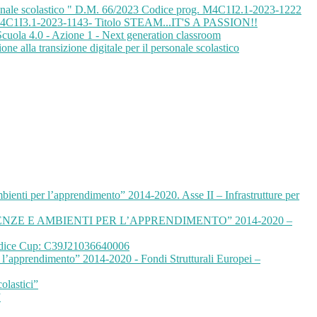
personale scolastico " D.M. 66/2023 Codice prog. M4C1I2.1-2023-1222
o M4C1I3.1-2023-1143- Titolo STEAM...IT'S A PASSION!!
 Scuola 4.0 - Azione 1 - Next generation classroom
one alla transizione digitale per il personale scolastico
ti per l’apprendimento” 2014-2020. Asse II – Infrastrutture per
E E AMBIENTI PER L’APPRENDIMENTO” 2014-2020 –
odice Cup: C39J21036640006
r l’apprendimento” 2014-2020 - Fondi Strutturali Europei –
olastici”
”