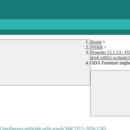
Home
>
PNRR
>
Progetto 13.1.1A- FE
degli edifici scolastici
ODA Forniture targhe 
ell’intelligenza artificiale nella scuola M4C1I2.1-2026-1745