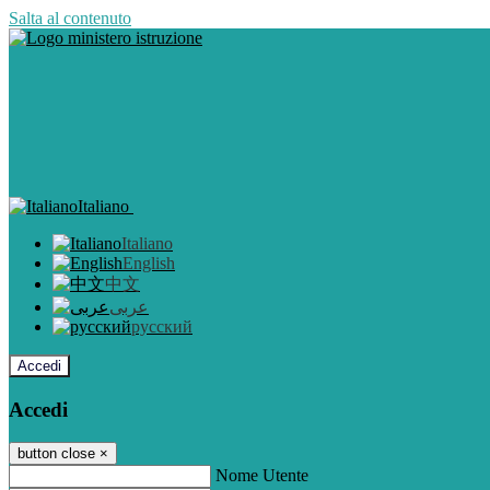
Salta al contenuto
Italiano
Italiano
English
中文
عربى
русский
Accedi
Accedi
button close
×
Nome Utente