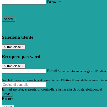
Password
Password dimenticata?
-
Entra con SPID
Entra con CIE
Seleziona utente
button close
×
Recupero password
button close
×
E-mail
Verrà inviato un messaggio all'indirizz
Non hai una e-mail associata al nome utente? Effettua il reset della password tram
E-mail inviata, si prega di controllare la casella di posta elettronica!
Errore