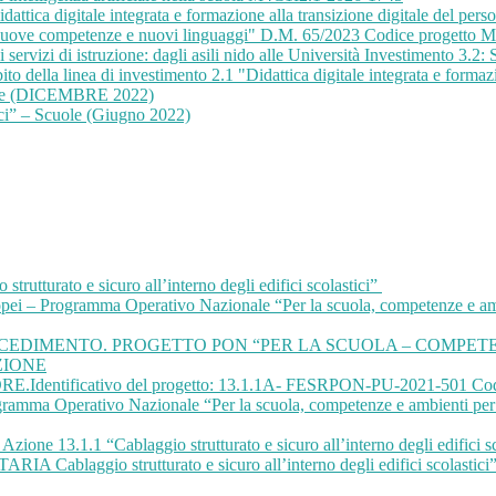
attica digitale integrata e formazione alla transizione digitale del 
 "Nuove competenze e nuovi linguaggi" D.M. 65/2023 Codice progett
ervizi di istruzione: dagli asili nido alle Università Investimento 3.2:
to della linea di investimento 2.1 "Didattica digitale integrata e formazi
cuole (DICEMBRE 2022)
ici” – Scuole (Giugno 2022)
tturato e sicuro all’interno degli edifici scolastici”
– Programma Operativo Nazionale “Per la scuola, competenze e ambien
EDIMENTO. PROGETTO PON “PER LA SCUOLA – COMPETENZ
ZIONE
E.Identificativo del progetto: 13.1.1A- FESRPON-PU-2021-501 C
rogramma Operativo Nazionale “Per la scuola, competenze e ambienti pe
ne 13.1.1 “Cablaggio strutturato e sicuro all’interno degli edifici sc
ggio strutturato e sicuro all’interno degli edifici scolastici