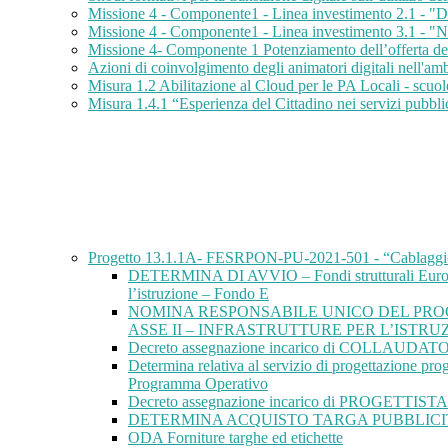
Missione 4 - Componente1 - Linea investimento 2.1 - "Did
Missione 4 - Componente1 - Linea investimento 3.1 -
Missione 4- Componente 1 Potenziamento dell’offerta dei s
Azioni di coinvolgimento degli animatori digitali nell'ambi
Misura 1.2 Abilitazione al Cloud per le PA Locali - s
Misura 1.4.1 “Esperienza del Cittadino nei servizi pubbl
Progetto 13.1.1A- FESRPON-PU-2021-501 - “Cablaggio stru
DETERMINA DI AVVIO – Fondi strutturali Europei 
l’istruzione – Fondo E
NOMINA RESPONSABILE UNICO DEL PROC
ASSE II – INFRASTRUTTURE PER L’ISTRU
Decreto assegnazione incarico di COLLAUDATOR
Determina relativa al servizio di progettazione p
Programma Operativo
Decreto assegnazione incarico di PROGETTISTA Azio
DETERMINA ACQUISTO TARGA PUBBLICITARIA Cabla
ODA Forniture targhe ed etichette