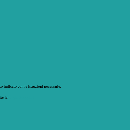
o indicato con le istruzioni necessarie.
ite la
Login Spaggiari