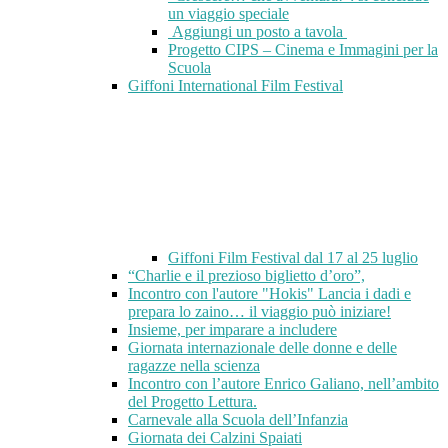
un viaggio speciale
Aggiungi un posto a tavola
Progetto CIPS – Cinema e Immagini per la
Scuola
Giffoni International Film Festival
Giffoni Film Festival dal 17 al 25 luglio
“Charlie e il prezioso biglietto d’oro”,
Incontro con l'autore "Hokis" Lancia i dadi e
prepara lo zaino… il viaggio può iniziare!
Insieme, per imparare a includere
Giornata internazionale delle donne e delle
ragazze nella scienza
Incontro con l’autore Enrico Galiano, nell’ambito
del Progetto Lettura.
Carnevale alla Scuola dell’Infanzia
Giornata dei Calzini Spaiati