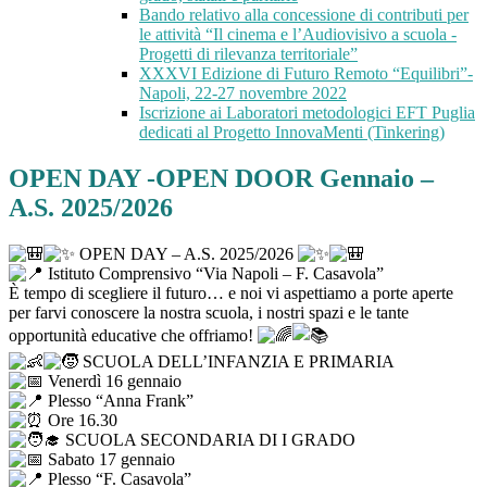
Bando relativo alla concessione di contributi per
le attività “Il cinema e l’Audiovisivo a scuola -
Progetti di rilevanza territoriale”
XXXVI Edizione di Futuro Remoto “Equilibri”-
Napoli, 22-27 novembre 2022
Iscrizione ai Laboratori metodologici EFT Puglia
dedicati al Progetto InnovaMenti (Tinkering)
OPEN DAY -OPEN DOOR Gennaio –
A.S. 2025/2026
OPEN DAY – A.S. 2025/2026
Istituto Comprensivo “Via Napoli – F. Casavola”
È tempo di scegliere il futuro… e noi vi aspettiamo a porte aperte
per farvi conoscere la nostra scuola, i nostri spazi e le tante
opportunità educative che offriamo!
SC
UOLA DELL’INFANZIA E PRIMARIA
Venerdì 16 gennaio
Plesso “Anna Frank”
Ore 16.30
SCUOLA SECONDARIA DI I GRADO
Sabato 17 gennaio
Plesso “F. Casavola”