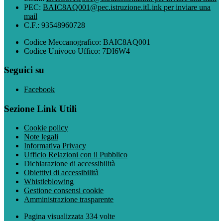
PEC:
BAIC8AQ001@pec.istruzione.it
Link per inviare una
mail
C.F.: 93548960728
Codice Meccanografico: BAIC8AQ001
Codice Univoco Uffico: 7DI6W4
Seguici su
Facebook
Sezione Link Utili
Cookie policy
Note legali
Informativa Privacy
Ufficio Relazioni con il Pubblico
Dichiarazione di accessibilità
Obiettivi di accessibilità
Whistleblowing
Gestione consensi cookie
Amministrazione trasparente
Pagina visualizzata
334
volte