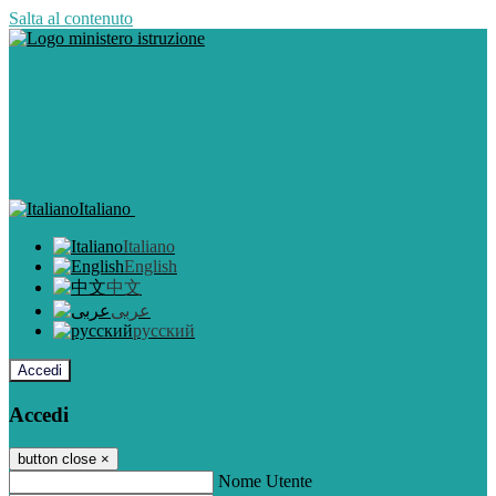
Salta al contenuto
Italiano
Italiano
English
中文
عربى
русский
Accedi
Accedi
button close
×
Nome Utente