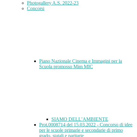
Photogallery A.S. 2022-23
Concorsi
Piano Nazionale Cinema e Immagini per la
Scuola promosso Mim MIC
SIAMO DELL’AMBIENTE
Prot.0008714 del 15.03.2022 - Concorso di idee
per le scuole primarie e secondarie di primo
grado, statali e paritarie