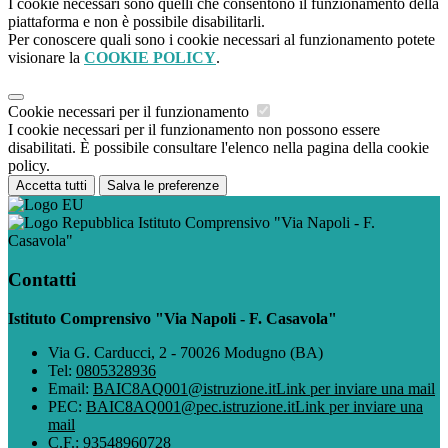
I cookie necessari sono quelli che consentono il funzionamento della
piattaforma e non è possibile disabilitarli.
Per conoscere quali sono i cookie necessari al funzionamento potete
visionare la
COOKIE POLICY
.
Cookie necessari per il funzionamento
I cookie necessari per il funzionamento non possono essere
disabilitati. È possibile consultare l'elenco nella pagina della cookie
policy.
Accetta tutti
Salva le preferenze
Istituto Comprensivo "Via Napoli - F.
Casavola"
Contatti
Istituto Comprensivo "Via Napoli - F. Casavola"
Via G. Carducci, 2 - 70026 Modugno (BA)
Tel:
0805328936
Email:
BAIC8AQ001@istruzione.it
Link per inviare una mail
PEC:
BAIC8AQ001@pec.istruzione.it
Link per inviare una
mail
C.F.: 93548960728