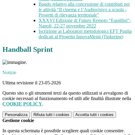
Bando relativo alla concessione di contributi per
le attività “Il cinema e l’Audiovisivo a scuola -
Progetti di rilevanza territoriale”
XXXVI Edizione di Futuro Remoto “Equilibri”-
Napoli, 22-27 novembre 2022
Iscrizione ai Laboratori metodologici EFT Puglia
dedicati al Progetto InnovaMenti (Tinkering)
Handball Sprint
.
Notizie
Ultima revisione il 23-05-2026
Questo sito o gli strumenti terzi da questo utilizzati si avvalgono di
cookie necessari al funzionamento ed utili alle finalità illustrate nella
COOKIE POLICY
.
Personalizza
Rifiuta tutti
i cookies
Accetta tutti
i cookies
Gestione cookie
In questa schermata è possibile scegliere quali cookie consentire.