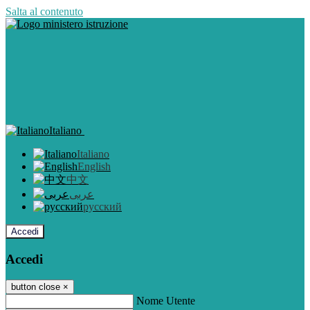
Salta al contenuto
Italiano
Italiano
English
中文
عربى
русский
Accedi
Accedi
button close
×
Nome Utente