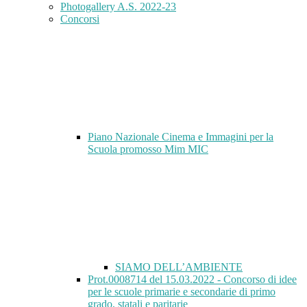
Photogallery A.S. 2022-23
Concorsi
Piano Nazionale Cinema e Immagini per la
Scuola promosso Mim MIC
SIAMO DELL’AMBIENTE
Prot.0008714 del 15.03.2022 - Concorso di idee
per le scuole primarie e secondarie di primo
grado, statali e paritarie