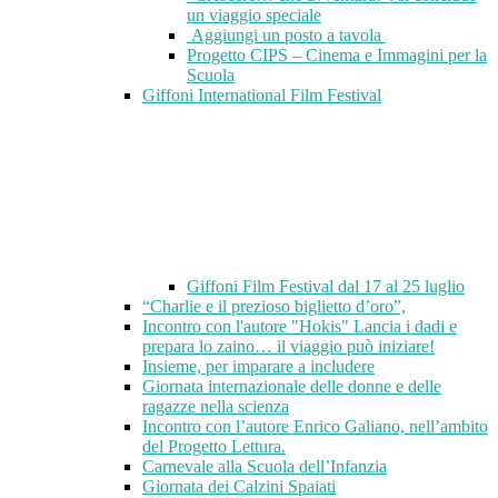
un viaggio speciale
Aggiungi un posto a tavola
Progetto CIPS – Cinema e Immagini per la
Scuola
Giffoni International Film Festival
Giffoni Film Festival dal 17 al 25 luglio
“Charlie e il prezioso biglietto d’oro”,
Incontro con l'autore "Hokis" Lancia i dadi e
prepara lo zaino… il viaggio può iniziare!
Insieme, per imparare a includere
Giornata internazionale delle donne e delle
ragazze nella scienza
Incontro con l’autore Enrico Galiano, nell’ambito
del Progetto Lettura.
Carnevale alla Scuola dell’Infanzia
Giornata dei Calzini Spaiati