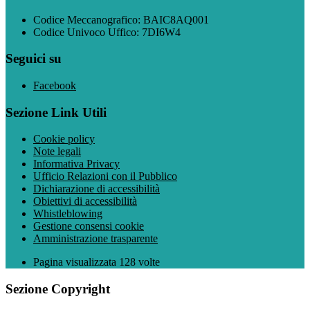
Codice Meccanografico: BAIC8AQ001
Codice Univoco Uffico: 7DI6W4
Seguici su
Facebook
Sezione Link Utili
Cookie policy
Note legali
Informativa Privacy
Ufficio Relazioni con il Pubblico
Dichiarazione di accessibilità
Obiettivi di accessibilità
Whistleblowing
Gestione consensi cookie
Amministrazione trasparente
Pagina visualizzata
128
volte
Sezione Copyright