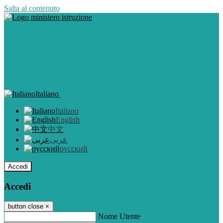
Salta al contenuto
Italiano
Italiano
English
中文
عربى
русский
Accedi
Accedi
button close
×
Nome Utente