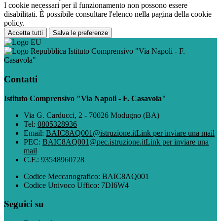
I cookie necessari per il funzionamento non possono essere
disabilitati. È possibile consultare l'elenco nella pagina della cookie
policy.
Accetta tutti
Salva le preferenze
Istituto Comprensivo "Via Napoli - F.
Casavola"
Contatti
Istituto Comprensivo "Via Napoli - F. Casavola"
Via G. Carducci, 2 - 70026 Modugno (BA)
Tel:
0805328936
Email:
BAIC8AQ001@istruzione.it
Link per inviare una mail
PEC:
BAIC8AQ001@pec.istruzione.it
Link per inviare una
mail
C.F.: 93548960728
Codice Meccanografico: BAIC8AQ001
Codice Univoco Uffico: 7DI6W4
Seguici su