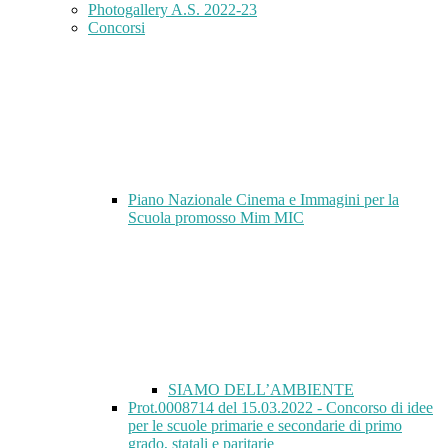
Photogallery A.S. 2022-23
Concorsi
Piano Nazionale Cinema e Immagini per la
Scuola promosso Mim MIC
SIAMO DELL’AMBIENTE
Prot.0008714 del 15.03.2022 - Concorso di idee
per le scuole primarie e secondarie di primo
grado, statali e paritarie