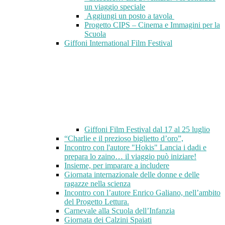
un viaggio speciale
Aggiungi un posto a tavola
Progetto CIPS – Cinema e Immagini per la
Scuola
Giffoni International Film Festival
Giffoni Film Festival dal 17 al 25 luglio
“Charlie e il prezioso biglietto d’oro”,
Incontro con l'autore "Hokis" Lancia i dadi e
prepara lo zaino… il viaggio può iniziare!
Insieme, per imparare a includere
Giornata internazionale delle donne e delle
ragazze nella scienza
Incontro con l’autore Enrico Galiano, nell’ambito
del Progetto Lettura.
Carnevale alla Scuola dell’Infanzia
Giornata dei Calzini Spaiati