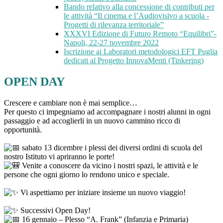
Bando relativo alla concessione di contributi per
le attività “Il cinema e l’Audiovisivo a scuola -
Progetti di rilevanza territoriale”
XXXVI Edizione di Futuro Remoto “Equilibri”-
Napoli, 22-27 novembre 2022
Iscrizione ai Laboratori metodologici EFT Puglia
dedicati al Progetto InnovaMenti (Tinkering)
OPEN DAY
Crescere e cambiare non è mai semplice…
Per questo ci impegniamo ad accompagnare i nostri alunni in ogni
passaggio e ad accoglierli in un nuovo cammino ricco di
opportunità.
sabato 13 dicembre i plessi dei diversi ordini di scuola del
nostro Istituto vi apriranno le porte!
Venite a conoscere da vicino i nostri spazi, le attività e le
persone che ogni giorno lo rendono unico e speciale.
Vi aspettiamo per iniziare insieme un nuovo viaggio!
Successivi Open Day!
16 gennaio – Plesso “A. Frank” (Infanzia e Primaria)