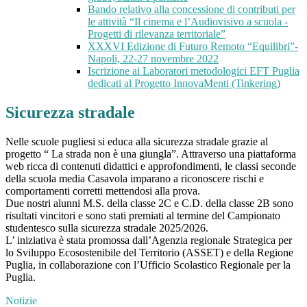
Bando relativo alla concessione di contributi per
le attività “Il cinema e l’Audiovisivo a scuola -
Progetti di rilevanza territoriale”
XXXVI Edizione di Futuro Remoto “Equilibri”-
Napoli, 22-27 novembre 2022
Iscrizione ai Laboratori metodologici EFT Puglia
dedicati al Progetto InnovaMenti (Tinkering)
Sicurezza stradale
Nelle scuole pugliesi si educa alla sicurezza stradale grazie al
progetto “ La strada non è una giungla”. Attraverso una piattaforma
web ricca di contenuti didattici e approfondimenti, le classi seconde
della scuola media Casavola imparano a riconoscere rischi e
comportamenti corretti mettendosi alla prova.
Due nostri alunni M.S. della classe 2C e C.D. della classe 2B sono
risultati vincitori e sono stati premiati al termine del Campionato
studentesco sulla sicurezza stradale 2025/2026.
L’ iniziativa è stata promossa dall’Agenzia regionale Strategica per
lo Sviluppo Ecosostenibile del Territorio (ASSET) e della Regione
Puglia, in collaborazione con l’Ufficio Scolastico Regionale per la
Puglia.
Notizie