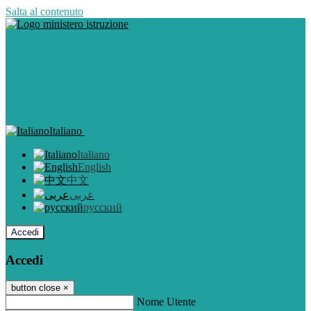
Salta al contenuto
Italiano
Italiano
English
中文
عربى
русский
Accedi
Accedi
button close
×
Nome Utente