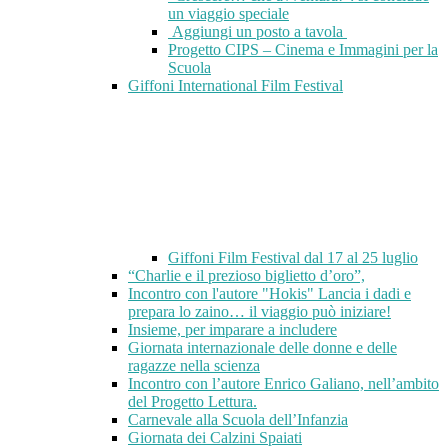
un viaggio speciale
Aggiungi un posto a tavola
Progetto CIPS – Cinema e Immagini per la
Scuola
Giffoni International Film Festival
Giffoni Film Festival dal 17 al 25 luglio
“Charlie e il prezioso biglietto d’oro”,
Incontro con l'autore "Hokis" Lancia i dadi e
prepara lo zaino… il viaggio può iniziare!
Insieme, per imparare a includere
Giornata internazionale delle donne e delle
ragazze nella scienza
Incontro con l’autore Enrico Galiano, nell’ambito
del Progetto Lettura.
Carnevale alla Scuola dell’Infanzia
Giornata dei Calzini Spaiati