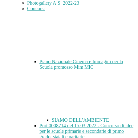
Photogallery A.S. 2022-23
Concorsi
Piano Nazionale Cinema e Immagini per la
Scuola promosso Mim MIC
SIAMO DELL’AMBIENTE
Prot.0008714 del 15.03.2022 - Concorso di idee
per le scuole primarie e secondarie di primo
grado, statali e paritarie