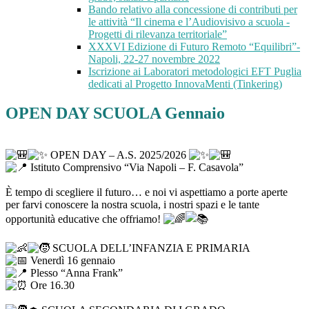
Bando relativo alla concessione di contributi per
le attività “Il cinema e l’Audiovisivo a scuola -
Progetti di rilevanza territoriale”
XXXVI Edizione di Futuro Remoto “Equilibri”-
Napoli, 22-27 novembre 2022
Iscrizione ai Laboratori metodologici EFT Puglia
dedicati al Progetto InnovaMenti (Tinkering)
OPEN DAY SCUOLA Gennaio
OPEN DAY – A.S. 2025/2026
Istituto Comprensivo “Via Napoli – F. Casavola”
È tempo di scegliere il futuro… e noi vi aspettiamo a porte aperte
per farvi conoscere la nostra scuola, i nostri spazi e le tante
opportunità educative che offriamo!
SCUOLA DELL’INFANZIA E PRIMARIA
Venerdì 16 gennaio
Plesso “Anna Frank”
Ore 16.30