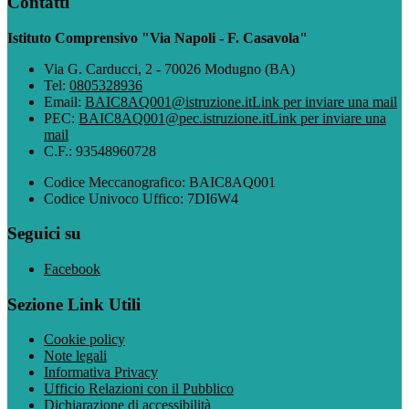
Contatti
Istituto Comprensivo "Via Napoli - F. Casavola"
Via G. Carducci, 2 - 70026 Modugno (BA)
Tel:
0805328936
Email:
BAIC8AQ001@istruzione.it
Link per inviare una mail
PEC:
BAIC8AQ001@pec.istruzione.it
Link per inviare una
mail
C.F.: 93548960728
Codice Meccanografico: BAIC8AQ001
Codice Univoco Uffico: 7DI6W4
Seguici su
Facebook
Sezione Link Utili
Cookie policy
Note legali
Informativa Privacy
Ufficio Relazioni con il Pubblico
Dichiarazione di accessibilità