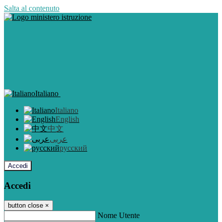
Salta al contenuto
Italiano
Italiano
English
中文
عربى
русский
Accedi
Accedi
button close
×
Nome Utente