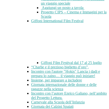
un viaggio speciale
Aggiungi un posto a tavola
Progetto CIPS – Cinema e Immagini per la
Scuola
Giffoni International Film Festival
Giffoni Film Festival dal 17 al 25 luglio
“Charlie e il prezioso biglietto d’oro”,
Incontro con l'autore "Hokis" Lancia i dadi e
prepara lo zaino… il viaggio può iniziare!
Insieme, per imparare a includere
Giornata internazionale delle donne e delle
ragazze nella scienza
Incontro con l’autore Enrico Galiano, nell’ambito
del Progetto Lettura.
Carnevale alla Scuola dell’Infanzia
Giornata dei Calzini Spaiati